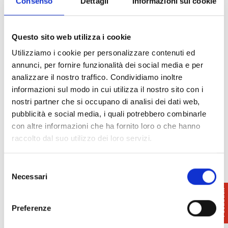
Consenso
Dettagli
Informazioni sui cookie
www.cenegaleotte.it
Prenotazione obbligatoria
Questo sito web utilizza i cookie
Costo
: € 35,00 per i Soci Unicoop Firenze
Utilizziamo i cookie per personalizzare contenuti ed
€ 40,00 per i NON Soci
annunci, per fornire funzionalità dei social media e per
analizzare il nostro traffico. Condividiamo inoltre
informazioni sul modo in cui utilizza il nostro sito con i
nostri partner che si occupano di analisi dei dati web,
pubblicità e social media, i quali potrebbero combinarle
con altre informazioni che ha fornito loro o che hanno
raccolto dal suo utilizzo dei loro servizi.
Selezione
Necessari
del
consenso
Preferenze