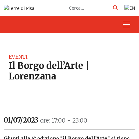
Vai al contenuto
Cerca
Cerca
EVENTI
Il Borgo dell’Arte |
Lorenzana
01/07/2023
ore: 17:00 - 23:00
Giunti alla 4° edizione “
il Borgo dell’Arte
” si tiene