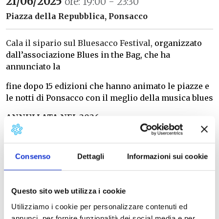
21/06/2025
ore: 19:00 - 23:30
Piazza della Repubblica, Ponsacco
Cala il sipario sul Bluesacco Festival,
organizzato
dall’associazione Blues in the Bag, che ha
annunciato la
fine dopo 15 edizioni che hanno animato le piazze e
le notti di Ponsacco con il meglio della musica blues
ANNULLATA NEL 2026
Info
: Blue Sacco Festival
E-mail
|
Sito web
|
Facebook
Consenso
Dettagli
Informazioni sui cookie
Questo sito web utilizza i cookie
Utilizziamo i cookie per personalizzare contenuti ed
annunci, per fornire funzionalità dei social media e per