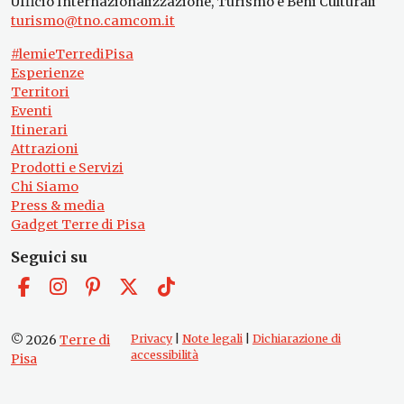
Ufficio Internazionalizzazione, Turismo e Beni Culturali
turismo@tno.camcom.it
#lemieTerrediPisa
Esperienze
Territori
Eventi
Itinerari
Attrazioni
Prodotti e Servizi
Chi Siamo
Press & media
Gadget Terre di Pisa
Seguici su
© 2026
Terre di
Privacy
|
Note legali
|
Dichiarazione di
accessibilità
Pisa