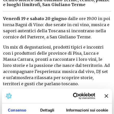
e luoghi limitrofi, San Giuliano Terme
Venerdì 19 e sabato 20 giugno
dalle ore 19.00 in poi
torna Bagni di Vino: due serate in cui vino, musica e
sapori autentici della Toscana si incontrano nella
cornice del Parterre, a San Giuliano Terme.
Un mix di degustazioni, prodotti tipici e incontri
con i produttori delle province di Pisa, Lucca e
Massa Carrara, pronti a raccontare i loro vini, le
loro storie e la passione che nasce dal territorio. Ad
accompagnare l’esperienza: musica dal vivo, DJ set
e un’atmosfera rilassata per scoprire storie,
territori e gusti che parlano toscano.
Vivi l’esperienza completa Bagni di Vino,
acquistando il Carnet Degustazione, che
comprende: 1 calice brandizzato da collezione
Consenso
Dettagli
Informazioni sui cookie
1 pratico porta calice, 4 token degustazione presso i