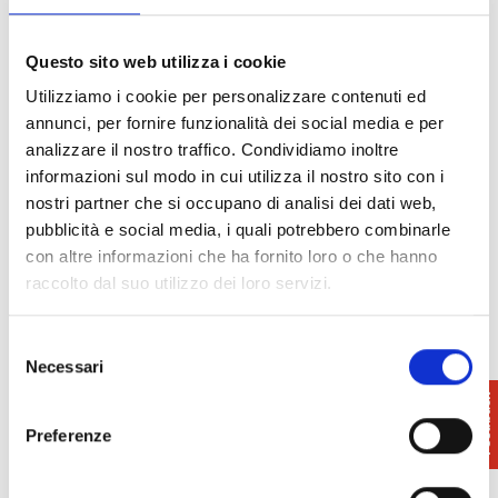
produttori presenti
Questo sito web utilizza i cookie
Info
: 050.819111
Utilizziamo i cookie per personalizzare contenuti ed
Comune di San Giuliano Terme
annunci, per fornire funzionalità dei social media e per
analizzare il nostro traffico. Condividiamo inoltre
informazioni sul modo in cui utilizza il nostro sito con i
nostri partner che si occupano di analisi dei dati web,
pubblicità e social media, i quali potrebbero combinarle
con altre informazioni che ha fornito loro o che hanno
raccolto dal suo utilizzo dei loro servizi.
Selezione
Necessari
del
consenso
Preferenze