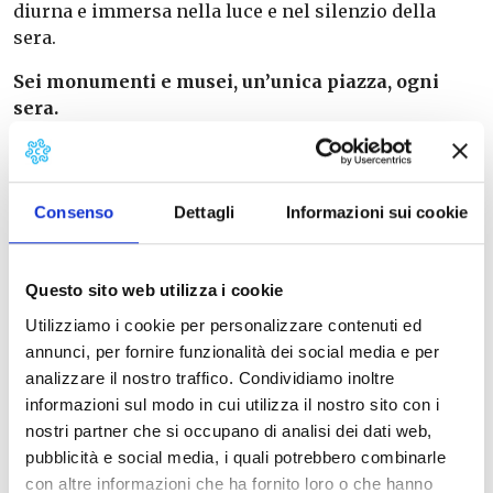
diurna e immersa nella luce e nel silenzio della
sera.
Sei monumenti e musei, un’unica piazza, ogni
sera.
La Piazza resta sempre aperta la sera, con un
biglietto cumulativo che rende l’accesso semplice e
conveniente in quanto sono gli stessi prezzi del
giorno: chi vuole visitare Cattedrale, Battistero,
Consenso
Dettagli
Informazioni sui cookie
Camposanto e i due musei può farlo con un unico
titolo d’ingresso a € 11.00. Chi vuole aggiungere la
Questo sito web utilizza i cookie
Torre Pendente (per la quale le prenotazioni sono
possibili già 90 giorni prima) il costo è di € 27.00.
Utilizziamo i cookie per personalizzare contenuti ed
annunci, per fornire funzionalità dei social media e per
analizzare il nostro traffico. Condividiamo inoltre
informazioni sul modo in cui utilizza il nostro sito con i
nostri partner che si occupano di analisi dei dati web,
pubblicità e social media, i quali potrebbero combinarle
Info:
050 835011
con altre informazioni che ha fornito loro o che hanno