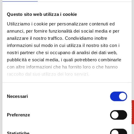
In occasione di
Aperti per Voi sotto le Stelle
,
Questo sito web utilizza i cookie
sabato 13 giugno
sarà possibile entrare
eccezionalmente in questo edificio e scoprire gli
Utilizziamo i cookie per personalizzare contenuti ed
ambienti
accompagnati nella visita
. Info e
annunci, per fornire funzionalità dei social media e per
prenotazioni alla
pagina
analizzare il nostro traffico. Condividiamo inoltre
informazioni sul modo in cui utilizza il nostro sito con i
nostri partner che si occupano di analisi dei dati web,
pubblicità e social media, i quali potrebbero combinarle
con altre informazioni che ha fornito loro o che hanno
raccolto dal suo utilizzo dei loro servizi.
Selezione
Necessari
del
consenso
Preferenze
Statistiche