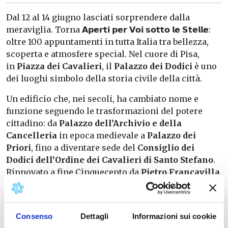
Dal 12 al 14 giugno lasciati sorprendere dalla
meraviglia. Torna 𝗔𝗽𝗲𝗿𝘁𝗶 𝗽𝗲𝗿 𝗩𝗼𝗶 𝘀𝗼𝘁𝘁𝗼 𝗹𝗲 𝗦𝘁𝗲𝗹𝗹𝗲:
oltre 100 appuntamenti in tutta Italia tra bellezza,
scoperta e atmosfere special. Nel cuore di Pisa,
in
Piazza dei Cavalieri
, il
Palazzo dei Dodici
è uno
dei luoghi simbolo della storia civile della città.
Un edificio che, nei secoli, ha cambiato nome e
funzione seguendo le trasformazioni del potere
cittadino: da
Palazzo dell’Archivio e della
Cancelleria
in epoca medievale a
Palazzo dei
Priori
, fino a diventare sede del
Consiglio dei
Dodici dell’Ordine dei Cavalieri di Santo Stefano
.
Rinnovato a fine Cinquecento da
Pietro Francavilla
,
il palazzo si inserisce nel progetto della piazza. La
sua facciata, dall’intonaco rosato e dagli elementi in
marmo bianco, restituisce ancora oggi l’immagine
Consenso
Dettagli
Informazioni sui cookie
di un potere ordinato e autorevole.