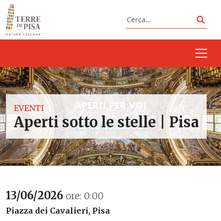
Vai al contenuto
Cerca
Cerc
EVENTI
Aperti sotto le stelle | Pisa
13/06/2026
ore: 0:00
Piazza dei Cavalieri, Pisa