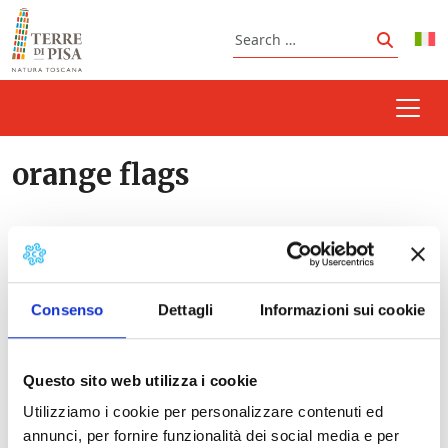
Skip to content
Search
Search
orange flags
Prossimi eventi
Consenso
Dettagli
Informazioni sui cookie
San Lorenzo Feast and "Palio” | Guardistallo
-
09/08/2026 - 10/08/2026 - Tutto il giorno
Questo sito web utilizza i cookie
Palio of San Rocco Pilgrim | San Miniato
-
14/08/2026 - 16/08/2026 - 18:00 - 23:30
Utilizziamo i cookie per personalizzare contenuti ed
Crossbow contest City of Volterra
- 22/08/2026 -
annunci, per fornire funzionalità dei social media e per