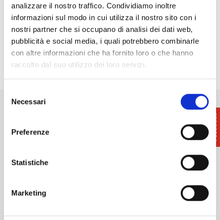
21:00 - 23:00
analizzare il nostro traffico. Condividiamo inoltre
September in Santo Pietro Belvedere
-
informazioni sul modo in cui utilizza il nostro sito con i
29/08/2026 - 31/08/2026 - Tutto il giorno
nostri partner che si occupano di analisi dei dati web,
September in Perignano | Fair and Palio of Santa
pubblicità e social media, i quali potrebbero combinarle
Lucia
- 04/09/2026 - 13/09/2026 - 21:00 - 23:00
con altre informazioni che ha fornito loro o che hanno
raccolto dal suo utilizzo dei loro servizi.
Selezione
Necessari
del
consenso
Preferenze
Want updates on what to do and see in the Terre di Pisa?
Statistiche
Sign up for our newsletter! An immediate surprise for you!
Sign up for our Newsletter!
Marketing
Information