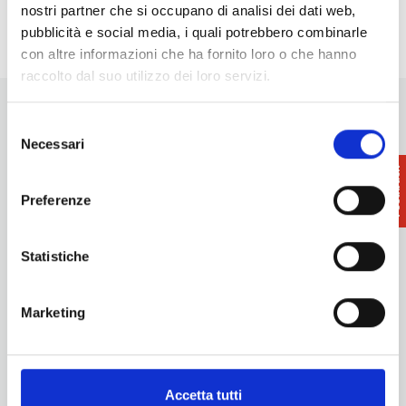
Pisa
- 06/09/2026 - 22/10/2026 - 10:30 - 19:30
nostri partner che si occupano di analisi dei dati web,
pubblicità e social media, i quali potrebbero combinarle
con altre informazioni che ha fornito loro o che hanno
raccolto dal suo utilizzo dei loro servizi.
Selezione
Necessari
del
consenso
Preferenze
Want updates on what to do and see in the Terre di Pisa?
Sign up for our newsletter! An immediate surprise for you!
Statistiche
Sign up for our Newsletter!
Information
Marketing
Promotion and Development Service
Internationalisation, Tourism and Cultural Heritage
turismo@tno.camcom.it
Experiences
Accetta tutti