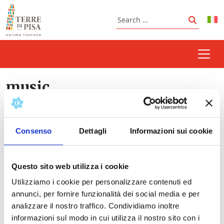
Skip to content
Search
Search
music
Consenso
Dettagli
Informazioni sui cookie
Prossimi eventi
Questo sito web utilizza i cookie
Montecastelli Piano Chamber Festival
-
18/08/2026 - 22/08/2026 - 19:00 - 21:00
Utilizziamo i cookie per personalizzare contenuti ed
Pontedera Music Festival - Summer Edition
-
annunci, per fornire funzionalità dei social media e per
28/08/2026 - 27/09/2026 - 21:15 - 23:15
analizzare il nostro traffico. Condividiamo inoltre
Music and Ballet in the National Museums of
informazioni sul modo in cui utilizza il nostro sito con i