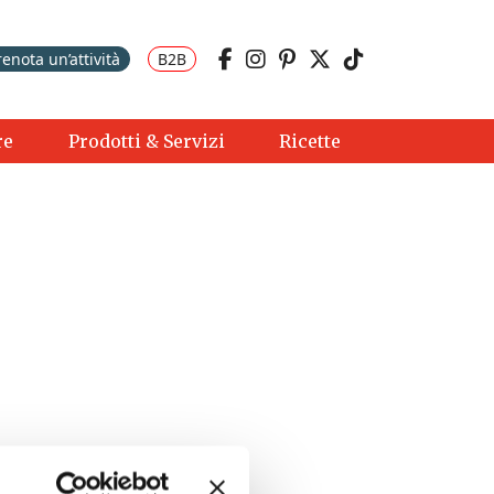
renota un’attività
B2B
re
Prodotti & Servizi
Ricette