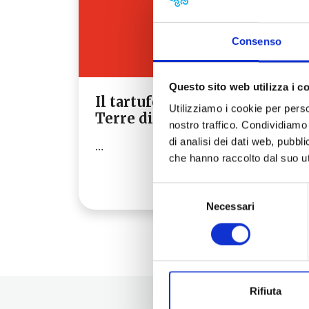
Consenso
Questo sito web utilizza i c
Il tartufo delle
Utilizziamo i cookie per perso
Terre di Pisa
nostro traffico. Condividiamo 
di analisi dei dati web, pubbl
…
che hanno raccolto dal suo uti
Leggi tutto →
Selezione
Necessari
del
consenso
Rifiuta