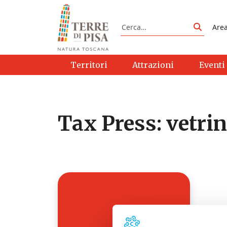
Vai al contenuto
Cerca
Are
Cerca
Territori
Attrazioni
Eventi
Tax Press:
vetrin