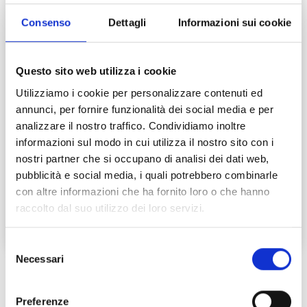
Consenso
Dettagli
Informazioni sui cookie
Questo sito web utilizza i cookie
Trammino, piccolo gioiello di
Utilizziamo i cookie per personalizzare contenuti ed
ciclabilità
annunci, per fornire funzionalità dei social media e per
analizzare il nostro traffico. Condividiamo inoltre
Le Alpi Apuane all’orizzonte, il fiume Arno a
informazioni sul modo in cui utilizza il nostro sito con i
fianco e il mar Tirreno al traguardo. La
nostri partner che si occupano di analisi dei dati web,
ciclopista del Trammino, realizzata…
pubblicità e social media, i quali potrebbero combinarle
Leggi tutto →
con altre informazioni che ha fornito loro o che hanno
raccolto dal suo utilizzo dei loro servizi.
Selezione
Necessari
del
consenso
Preferenze