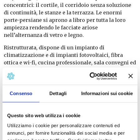
concentrici: il cortile, il corridoio senza soluzione
di continuità, le stanze e la terrazza. Le enormi
porte-persiane si aprono a libro per tutta la loro
ampiezza rendendo le facciate ariose
nell’alternanza di vetro e legno.
Ristrutturata, dispone di un impianto di
climatizzazione e di impianti fotovoltaici, fibra
ottica e wi-fi, cucina professionale, sala convegni ed
al suo interno è presente una mostra di foto d’epoca
con Presidenti ed edifici di San Rossore.
Visite con prenotazione obbligatoria
allo 050-
Consenso
Dettagli
Informazioni sui cookie
530101 (dal martedì al venerdì dalle 9.00 alle 13.00 e
dalle 14.00 alle 16.00)
Questo sito web utilizza i cookie
Utilizziamo i cookie per personalizzare contenuti ed
annunci, per fornire funzionalità dei social media e per