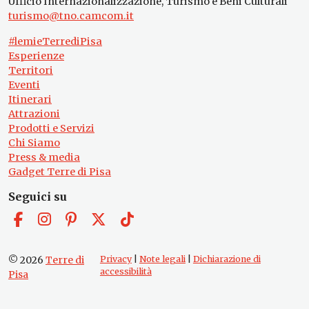
Ufficio Internazionalizzazione, Turismo e Beni Culturali
turismo@tno.camcom.it
#lemieTerrediPisa
Esperienze
Territori
Eventi
Itinerari
Attrazioni
Prodotti e Servizi
Chi Siamo
Press & media
Gadget Terre di Pisa
Seguici su
© 2026
Terre di
Privacy
|
Note legali
|
Dichiarazione di
accessibilità
Pisa