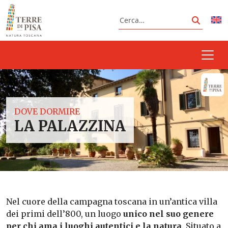
Vai al contenuto
Cerca
Cerca
DOVE DORMIRE
LA PALAZZINA
Nel cuore della campagna toscana in un’antica villa
dei primi dell’800, un luogo
unico nel suo genere
per chi ama i luoghi autentici e la natura
. Situato a