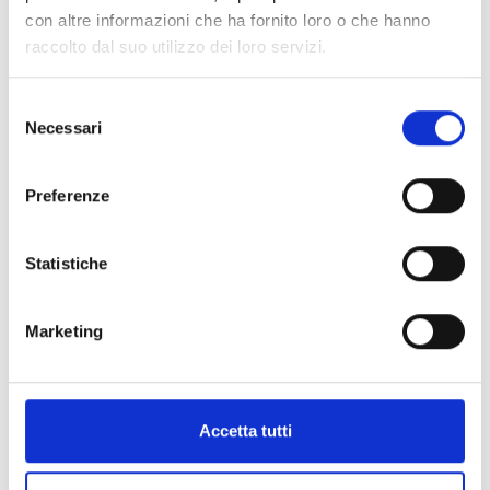
con altre informazioni che ha fornito loro o che hanno
raccolto dal suo utilizzo dei loro servizi.
Selezione
Albergo
Necessari
del
Pisa
consenso
info@grandhotelbonanno.it
Preferenze
050 524030
050 532072
Statistiche
Pet friendly
Marketing
Accetta tutti