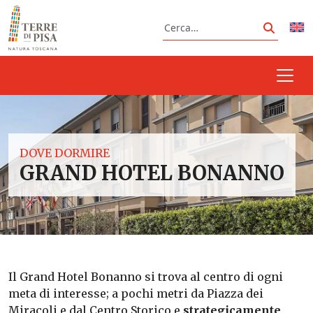
Vai al contenuto
Cerca
Cerca
DOVE DORMIRE
GRAND HOTEL BONANNO
Il Grand Hotel Bonanno si trova al centro di ogni
meta di interesse; a pochi metri da Piazza dei
Miracoli e dal Centro Storico e
strategicamente