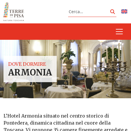
Vai al contenuto
Cerca
Cerca
DOVE DORMIRE
ARMONIA
L’Hotel Armonia situato nel centro storico di
Pontedera, dinamica cittadina nel cuore della
Toscana, Vi propone 35 camere finemente arredate e