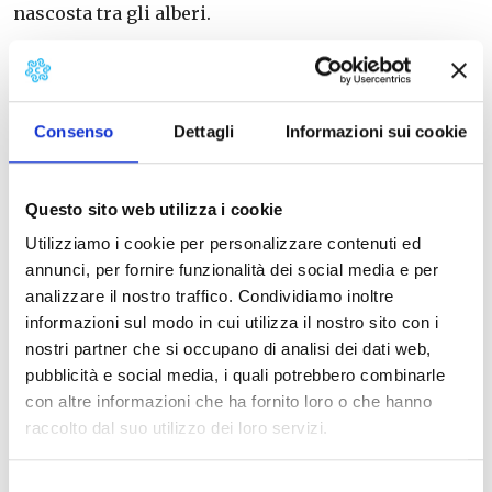
nascosta tra gli alberi.
Non offriamo lusso, ma una bellezza sobria, fatta di
materiali semplici, attenzione ai dettagli e rispetto
per l’ambiente. Viviamo qui tutto l’anno, coltiviamo
Consenso
Dettagli
Informazioni sui cookie
l’orto, raccogliamo olive e miele, cuciniamo con
quello che la stagione offre. Chi arriva non trova un
resort, ma un luogo vivo, da abitare anche solo per
Questo sito web utilizza i cookie
qualche giorno.
Utilizziamo i cookie per personalizzare contenuti ed
Agricola Ombra è un invito a rallentare e respirare
annunci, per fornire funzionalità dei social media e per
davvero. A lasciarsi sorprendere dal bosco e magari
analizzare il nostro traffico. Condividiamo inoltre
– perché no – da un nuovo modo di stare al mondo.
informazioni sul modo in cui utilizza il nostro sito con i
nostri partner che si occupano di analisi dei dati web,
pubblicità e social media, i quali potrebbero combinarle
con altre informazioni che ha fornito loro o che hanno
raccolto dal suo utilizzo dei loro servizi.
Selezione