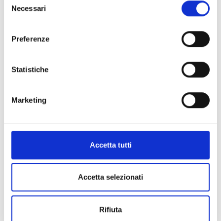
Necessari
del
consenso
Preferenze
Statistiche
Marketing
Accetta tutti
Accetta selezionati
Agriturismo
Lajatico
agricolaombra@gmail.com
Rifiuta
333 7384806