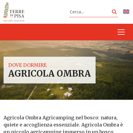
Vai al contenuto
Cerca
Cerca
DOVE DORMIRE
AGRICOLA OMBRA
Agricola Ombra Agricamping nel bosco: natura,
quiete e accoglienza essenziale. Agricola Ombra è
un piccolo agricamping immerso in un bosco