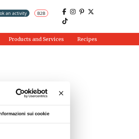
ok an activity
B2B
Products and Services
Recipes
30
Informazioni sui cookie