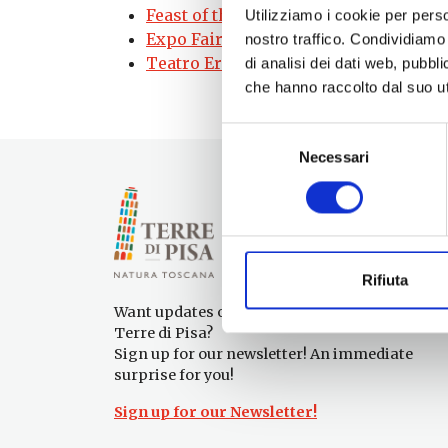
Feast of the patron saint Faustino | 
Utilizziamo i cookie per perso
Expo Fair of San Luca: Valdera and Va
nostro traffico. Condividiamo 
Teatro Era Season| Pontedera
- 17/10/
di analisi dei dati web, pubbl
che hanno raccolto dal suo uti
Selezione
Necessari
del
consenso
Rifiuta
Want updates on what to do and see in the
Terre di Pisa?
Sign up for our newsletter! An immediate
surprise for you!
Sign up for our Newsletter!