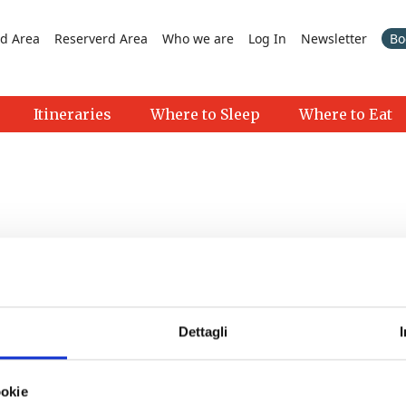
d Area
Reserverd Area
Who we are
Log In
Newsletter
Bo
Itineraries
Where to Sleep
Where to Eat
 Museum | Pontedera
- 06/08/2026 - 29/08/2026 - 9:30 - 17:
Dettagli
tedera
- 08/08/2026 - 11/10/2026 - 18:00 - 20:00
dition
- 28/08/2026 - 27/09/2026 - 21:15 - 23:15
ookie
26 - 26/09/2026 - 16:00 - 20:00