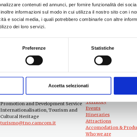
Pontedera
- 09/10/2026 - Tutto il giorno
nalizzare contenuti ed annunci, per fornire funzionalità dei socia
ldarno Fair | Pontedera
- 16/10/2026 - 25/10/2026 - Tutto 
inoltre informazioni sul modo in cui utilizza il nostro sito con i 
2026 - 18/11/2026 - 21:00 - 23:00
icità e social media, i quali potrebbero combinarle con altre inform
lizzo dei loro servizi.
Preferenze
Statistiche
Accetta selezionati
Information
Experiences
Territory
Promotion and Development Service
Events
Internationalisation, Tourism and
Itineraries
Cultural Heritage
Attractions
turismo@tno.camcom.it
Accomodation & Produ
Who we are