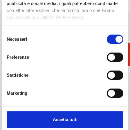
pubblicità e social media, i quali potrebbero combinarle
con altre informazioni che ha fornito loro o che hanno
raccolto dal suo utilizzo dei loro servizi.
Selezione
Necessari
del
consenso
Want updates on what to do and see in the Terre di Pisa?
Preferenze
Sign up for our newsletter! An immediate surprise for you!
Sign up for our Newsletter!
Statistiche
Information
Promotion and Development Service
Marketing
Internationalisation, Tourism and Cultural Heritage
turismo@tno.camcom.it
Experiences
Territory
Accetta tutti
Events