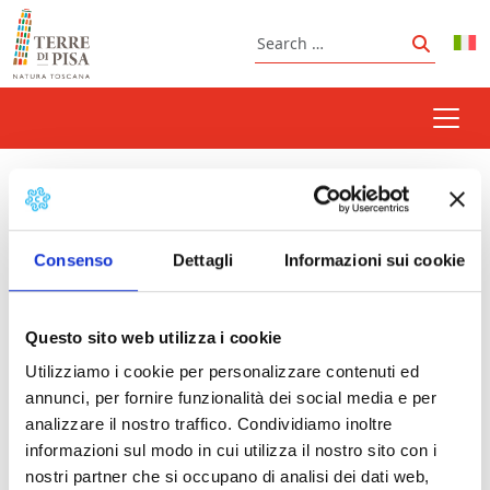
Skip to content
Search
Search
oasi di santa luce
Consenso
Dettagli
Informazioni sui cookie
Prossimi eventi
Questo sito web utilizza i cookie
Guided tours in the Nature Reserve "Lago Santa
Utilizziamo i cookie per personalizzare contenuti ed
Luce"
- 16/08/2026 - 20/09/2026 - 18:30 - 20:30
annunci, per fornire funzionalità dei social media e per
Eurobirdwatch | Terre di Pisa
- 03/10/2026 -
analizzare il nostro traffico. Condividiamo inoltre
04/10/2026 - Tutto il giorno
informazioni sul modo in cui utilizza il nostro sito con i
nostri partner che si occupano di analisi dei dati web,