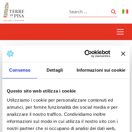
Skip to content
Search
Search
white night
Consenso
Dettagli
Informazioni sui cookie
Prossimi eventi
Questo sito web utilizza i cookie
Wine night | Montescudaio
- 15/08/2026 - Tutto
Utilizziamo i cookie per personalizzare contenuti ed
il giorno
annunci, per fornire funzionalità dei social media e per
Red Night: Bacco, Palaia and Venere | Palaia
-
analizzare il nostro traffico. Condividiamo inoltre
06/09/2026 - 19:00 - 23:45
informazioni sul modo in cui utilizza il nostro sito con i
nostri partner che si occupano di analisi dei dati web,