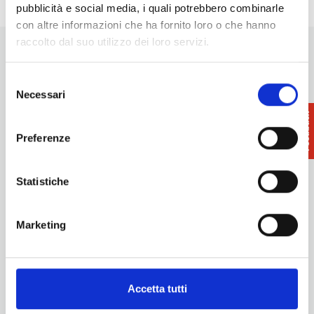
pubblicità e social media, i quali potrebbero combinarle
con altre informazioni che ha fornito loro o che hanno
raccolto dal suo utilizzo dei loro servizi.
Selezione
Necessari
del
consenso
Want updates on what to do and see in the Terre di Pisa?
Preferenze
Sign up for our newsletter! An immediate surprise for you!
Sign up for our Newsletter!
Statistiche
Information
Promotion and Development Service
Marketing
Internationalisation, Tourism and Cultural Heritage
turismo@tno.camcom.it
Experiences
Territory
Accetta tutti
Events