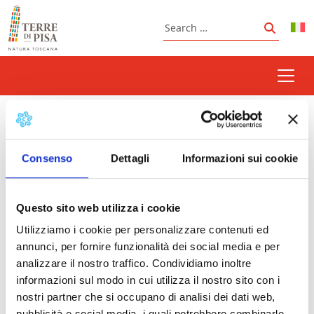
Skip to content
Search
Search
Walkway
Consenso
Dettagli
Informazioni sui cookie
Prossimi eventi
Questo sito web utilizza i cookie
Utilizziamo i cookie per personalizzare contenuti ed
Summer special openings and guided tours in
annunci, per fornire funzionalità dei social media e per
Vicopisano
- 09/08/2026 - 27/09/2026 - 10:00 -
analizzare il nostro traffico. Condividiamo inoltre
23:00
informazioni sul modo in cui utilizza il nostro sito con i
nostri partner che si occupano di analisi dei dati web,
pubblicità e social media, i quali potrebbero combinarle