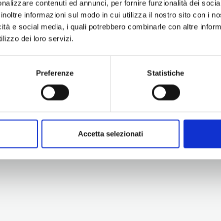
nalizzare contenuti ed annunci, per fornire funzionalità dei socia
inoltre informazioni sul modo in cui utilizza il nostro sito con i 
icità e social media, i quali potrebbero combinarle con altre inform
lizzo dei loro servizi.
Preferenze
Statistiche
Information
Experiences
Territory
Promotion and Development Service
Events
Internationalisation, Tourism and
Itineraries
Cultural Heritage
Attractions
turismo@tno.camcom.it
Accetta selezionati
Accomodation & Produ
Who we are
Press & media