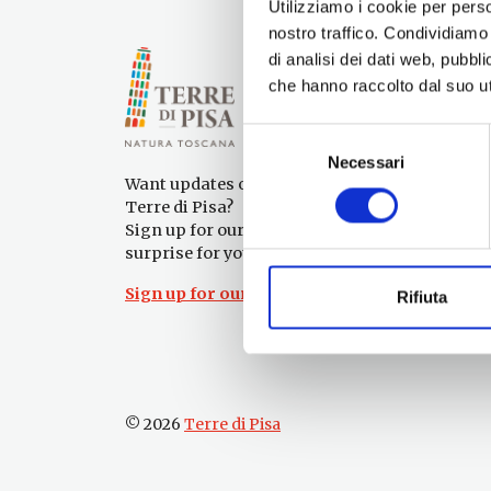
Utilizziamo i cookie per perso
nostro traffico. Condividiamo 
di analisi dei dati web, pubbl
che hanno raccolto dal suo uti
Selezione
Necessari
del
Want updates on what to do and see in the
consenso
Terre di Pisa?
Sign up for our newsletter! An immediate
surprise for you!
Sign up for our Newsletter!
Rifiuta
© 2026
Terre di Pisa