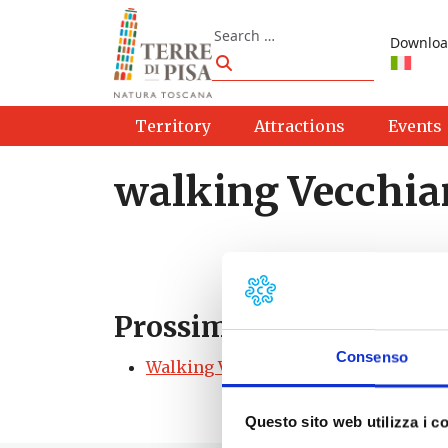
Skip to content
Search
Downloa
Search
Territory
Attractions
Events
walking Vecchia
Prossimi eventi
Consenso
Walking Vecchiano
- 03/10/2026 - 04/
Questo sito web utilizza i c