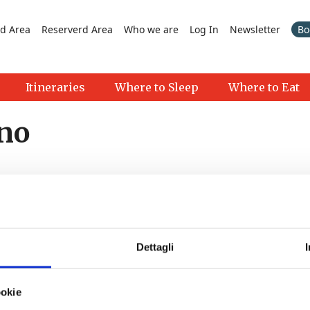
d Area
Reserverd Area
Who we are
Log In
Newsletter
Bo
Itineraries
Where to Sleep
Where to Eat
no
Dettagli
10/2026 - Tutto il giorno
ookie