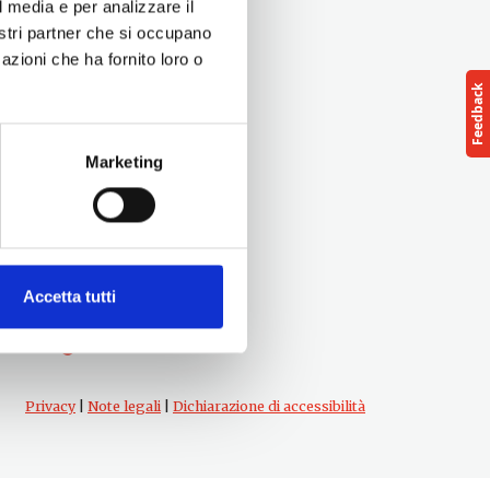
l media e per analizzare il
nostri partner che si occupano
azioni che ha fornito loro o
Marketing
Follow us
cts
Accetta tutti
Privacy
|
Note legali
|
Dichiarazione di accessibilità