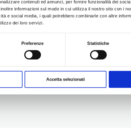
nalizzare contenuti ed annunci, per fornire funzionalità dei socia
inoltre informazioni sul modo in cui utilizza il nostro sito con i 
icità e social media, i quali potrebbero combinarle con altre inform
lizzo dei loro servizi.
Preferenze
Statistiche
Information
Experiences
Territory
Promotion and Development Service
Events
Internationalisation, Tourism and
Itineraries
Cultural Heritage
Attractions
turismo@tno.camcom.it
Accomodation & Produ
Accetta selezionati
Who we are
Press & media