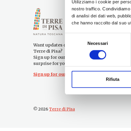
Utilizziamo i cookie per perso
nostro traffico. Condividiamo 
di analisi dei dati web, pubbl
che hanno raccolto dal suo uti
Selezione
Necessari
del
Want updates on what to do and see in the
consenso
Terre di Pisa?
Sign up for our newsletter! An immediate
surprise for you!
Sign up for our Newsletter!
Rifiuta
© 2026
Terre di Pisa