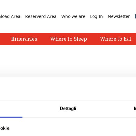
load Area
Reserverd Area
Who we are
Log In
Newsletter
Itineraries
Where to Sleep
Where to Eat
Dettagli
>
ookie