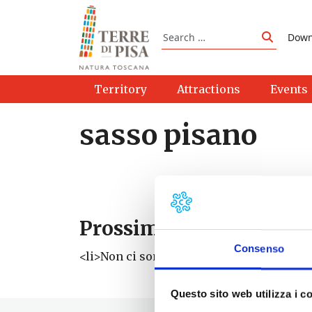
Skip to content
Search
Down
Search
Territory
Attractions
Events
sasso pisano
Prossimi eventi
Consenso
<li>Non ci sono eventi con questo tag</li
Questo sito web utilizza i c