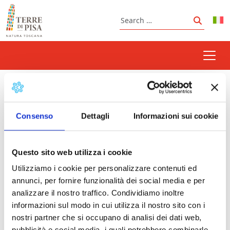
Skip to content
Search
Search
San Miniato
Consenso
Dettagli
Informazioni sui cookie
Prossimi eventi
Questo sito web utilizza i cookie
Utilizziamo i cookie per personalizzare contenuti ed
Feast of San Genesio, the kids' feast | Casciana
annunci, per fornire funzionalità dei social media e per
Terme
- 24/08/2026 - 25/08/2026 - Tutto il
analizzare il nostro traffico. Condividiamo inoltre
giorno
informazioni sul modo in cui utilizza il nostro sito con i
nostri partner che si occupano di analisi dei dati web,
pubblicità e social media, i quali potrebbero combinarle