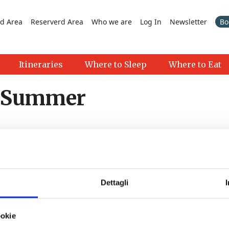
d Area
Reserverd Area
Who we are
Log In
Newsletter
Bo
Itineraries
Where to Sleep
Where to Eat
in Summer
Dettagli
scine di Buti
- 07/08/2026 - 04/10/2026 - 19:00 - 23:30
ookie