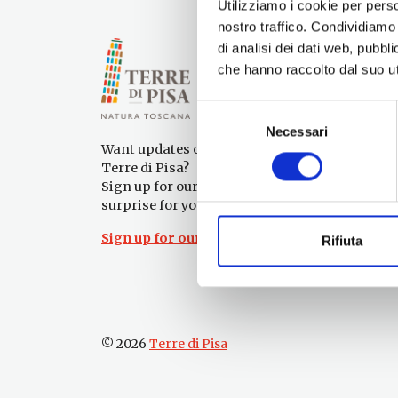
Utilizziamo i cookie per perso
nostro traffico. Condividiamo 
di analisi dei dati web, pubbl
che hanno raccolto dal suo uti
Selezione
Necessari
del
Want updates on what to do and see in the
consenso
Terre di Pisa?
Sign up for our newsletter! An immediate
surprise for you!
Sign up for our Newsletter!
Rifiuta
© 2026
Terre di Pisa