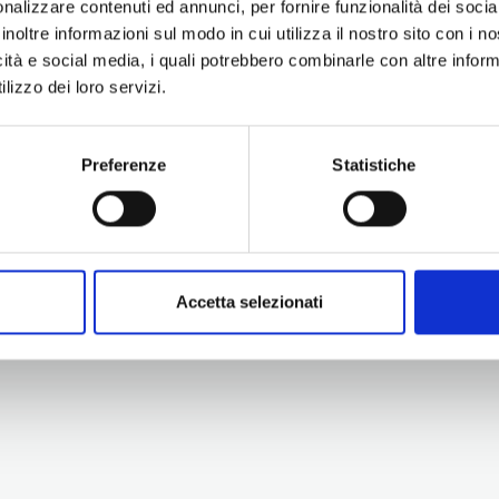
nalizzare contenuti ed annunci, per fornire funzionalità dei socia
inoltre informazioni sul modo in cui utilizza il nostro sito con i 
icità e social media, i quali potrebbero combinarle con altre inform
lizzo dei loro servizi.
Preferenze
Statistiche
Information
Experiences
Territory
Promotion and Development Service
Events
Internationalisation, Tourism and
Itineraries
Cultural Heritage
Attractions
turismo@tno.camcom.it
Accetta selezionati
Accomodation & Produ
Who we are
Press & media