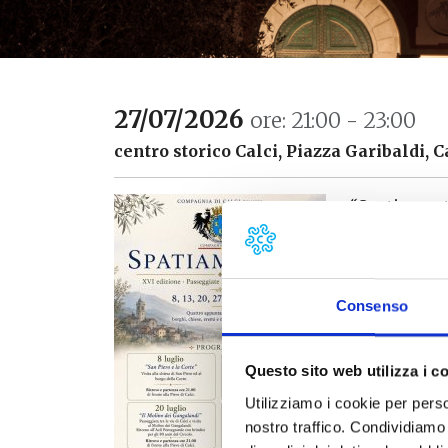
27/07/2026
ore: 21:00 - 23:00
centro storico Calci, Piazza Garibaldi, C
“Spatiament
discover Cal
taken from t
by chance th
and meant th
Consenso
changing par
each other.
Questo sito web utilizza i c
8 July: “San
Utilizziamo i cookie per perso
Piero and th
nostro traffico. Condividiamo 
in front of t