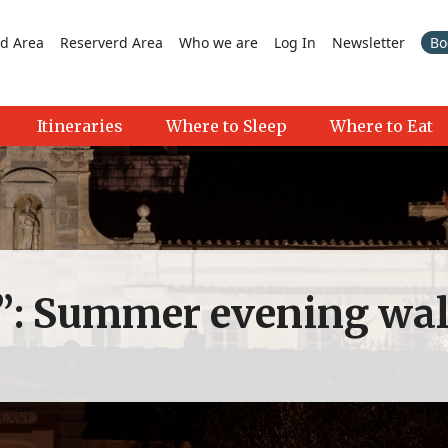
d Area
Reserverd Area
Who we are
Log In
Newsletter
Bo
Itineraries
Where to Sleep
Where to Eat
: Summer evening wal