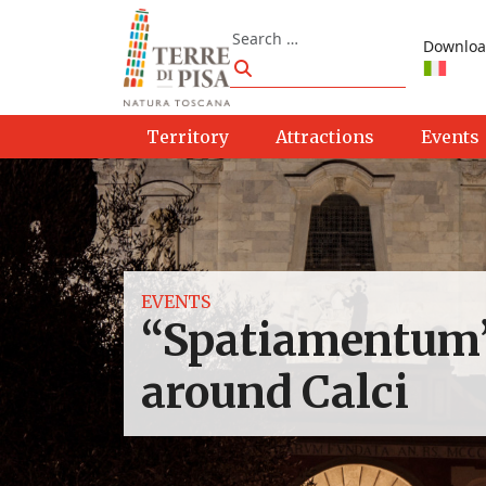
Skip to content
Search
Downloa
Search
Territory
Attractions
Events
EVENTS
“Spatiamentum”
around Calci