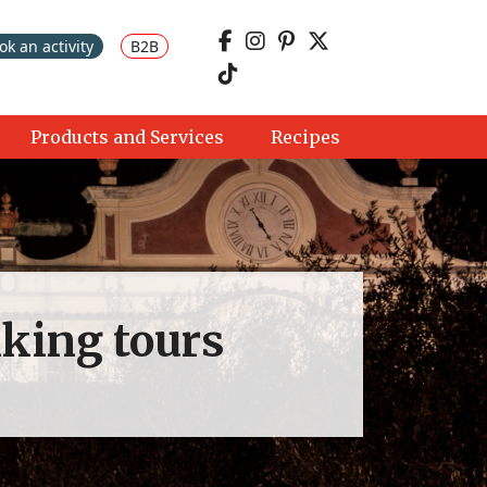
ok an activity
B2B
Products and Services
Recipes
king tours