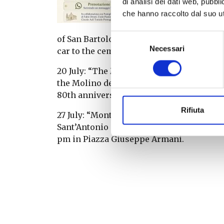
di analisi dei dati web, pubbl
che hanno raccolto dal suo uti
13 July: “Fr
Castelmaggio
Selezione
of San Bartolomeo. Meet and set off at 9.0
Necessari
del
car to the cemetery at Castelmaggiore.
consenso
20 July: “The Molino dei Gangalandi” – a w
the Molino dei Gangalandi. Return to the 
80th anniversary. Meet and set off at 9.00 
Rifiuta
27 July: “Monte degli Eremiti” – a walk 
Sant’Antonio in Colle Rosso, and the chur
pm in Piazza Giuseppe Armani.