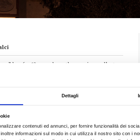
alci
um” has for 12 years been the evening walks to
ci and its surroundings in July. The term was
he tradition of the Carthusian monks (it is not
at the splendid Charterhouse is located here)
e evening outing in the cloister, two by two,
Dettagli
tners every half hour or so, so as to get to know
ookie
 Piero and La Corte” – a visit to the church of San
nalizzare contenuti ed annunci, per fornire funzionalità dei socia
e hamlet of La Corte. Meet and set off at 9.00 pm
inoltre informazioni sul modo in cui utilizza il nostro sito con i 
he Pieve di Calci.