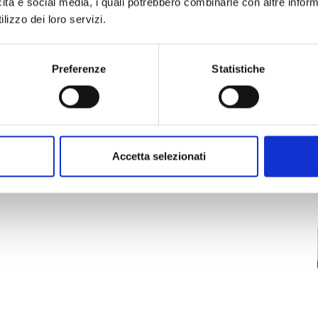
icità e social media, i quali potrebbero combinarle con altre inform
lizzo dei loro servizi.
om Castelmaggiore to Tre Colli”. A walk from
re to Tre Colli, including a visit to the church
0 pm in front of the Pieve di Calci and travel by
Preferenze
Statistiche
alk through the streets of Calci and a visit to
Acli Pontegrande for a toast to mark the club’s
pm in front of the Pieve di Calci.
Accetta selezionati
amongst the hermitages of Caprile and
ch of Sant’Andrea a Lama. Meet and set off at 9.00