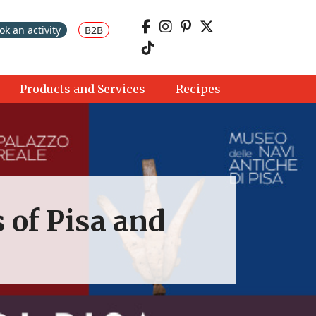
ok an activity
B2B
Products and Services
Recipes
 of Pisa and