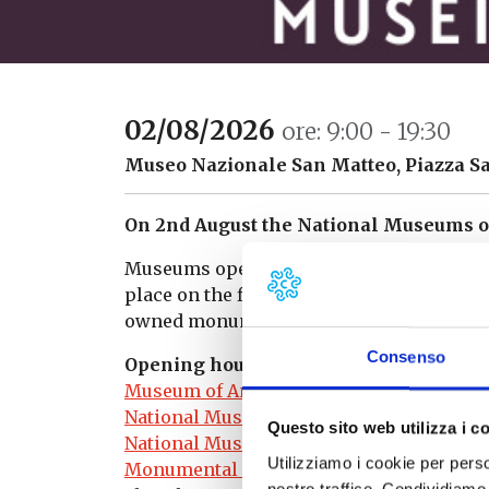
02/08/2026
ore: 9:00 - 19:30
Museo Nazionale San Matteo, Piazza San
On 2nd August the National Museums of 
Museums open with free admission for th
place on the first Sunday of every month. 
owned monuments, museums, galleries, ar
Consenso
Opening hours
Museum of Ancient Ships of Pisa:
14.00-19
National Museum of San Matteo
: 9:00–13:
Questo sito web utilizza i c
National Museum of Palazzo Reale:
9.00–1
Utilizziamo i cookie per perso
Monumental Charterhouse of Calci:
9.00–
nostro traffico. Condividiamo 