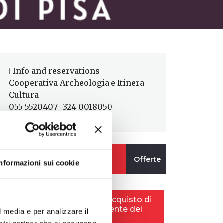
ℹ️ Info and reservations
Cooperativa Archeologia e Itinera
Cultura
055 5520407 -324 0018050
Informazioni sui cookie
l media e per analizzare il
nostri partner che si occupano