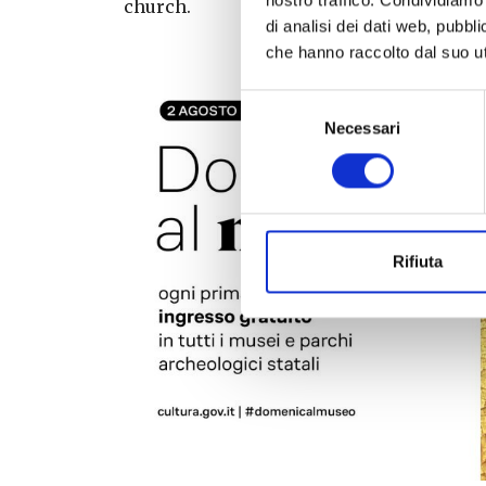
church.
di analisi dei dati web, pubbl
che hanno raccolto dal suo uti
Selezione
Necessari
del
consenso
Rifiuta