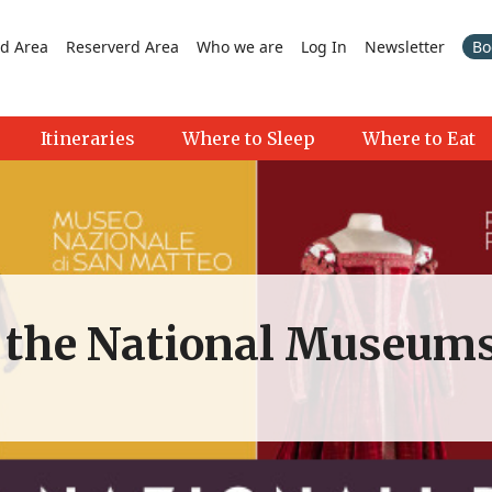
d Area
Reserverd Area
Who we are
Log In
Newsletter
Bo
Itineraries
Where to Sleep
Where to Eat
o the National Museums