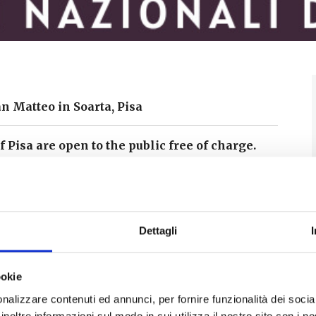
 Matteo in Soarta, Pisa
Pisa are open to the public free of charge.
e event ‘
Sunday at the Museum
’, which takes
On this day, there is no charge for visiting state-
chaeological sites, parks and gardens.
Dettagli
:30
30
ookie
3.30
nalizzare contenuti ed annunci, per fornire funzionalità dei socia
13.30 with free access to the courtyard and the
inoltre informazioni sul modo in cui utilizza il nostro sito con i 