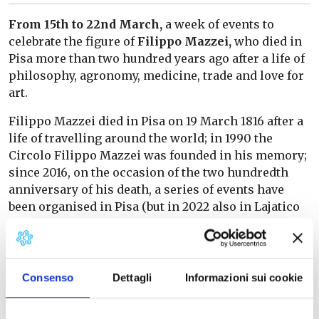
From 15th to 22nd March,
a week of events to
celebrate the figure of
Filippo Mazzei,
who died in
Pisa more than two hundred years ago after a life of
philosophy, agronomy, medicine, trade and love for
art.
Filippo Mazzei died in Pisa on 19 March 1816 after a
life of travelling around the world; in 1990 the
Circolo Filippo Mazzei was founded in his memory;
since 2016, on the occasion of the two hundredth
anniversary of his death, a series of events have
been organised in Pisa (but in 2022 also in Lajatico
and Palaia) to celebrate this multi-faceted figure
who dealt with various disciplines.
See programme on
page
Consenso
Dettagli
Informazioni sui cookie
Info
:
389 1007509