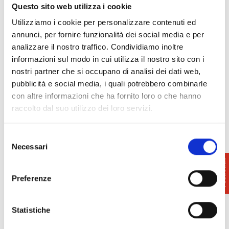
Questo sito web utilizza i cookie
Circolo Filippo Mazzei
info@circolofilippomazzei.net
Utilizziamo i cookie per personalizzare contenuti ed
www.circolofilippomazzei.net
annunci, per fornire funzionalità dei social media e per
analizzare il nostro traffico. Condividiamo inoltre
informazioni sul modo in cui utilizza il nostro sito con i
nostri partner che si occupano di analisi dei dati web,
pubblicità e social media, i quali potrebbero combinarle
con altre informazioni che ha fornito loro o che hanno
raccolto dal suo utilizzo dei loro servizi.
Selezione
Necessari
del
consenso
Preferenze
Statistiche