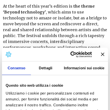
At the heart of this year’s edition is
the theme
‘Beyond technology’
, which aims to use
technology not to amaze or isolate, but as a bridge to
move beyond the screen and rediscover a direct,
real and shared relationship between artists and the
public. The festival unfolds through a rich tapestry
of immersive concerts, interdisciplinary
performances, workshops and interactive sound
experiences
Contemporary scene and special guests: 𝐑𝐚𝐩𝐡𝐚𝐞𝐥
Consenso
Dettagli
Informazioni sui cookie
𝐆𝐮𝐚𝐥𝐚𝐳𝐳𝐢, Valeria Sturba, Anaïs Drago’s Trio ReLeVé,
Carrozzeria Orfeo, Marco Ripoldi, Paola Tintinelli,
Compagnia Carullo-Minasi, Teatro MU Budapest
Questo sito web utilizza i cookie
and Accademia dell’Incompiuto.
The 𝐂𝐨𝐥𝐥𝐢𝐧𝐚𝐫𝐞𝐚 𝐏𝐡𝐃 𝐒𝐮𝐦𝐦𝐞𝐫 𝐒𝐜𝐡𝐨𝐨l focuses on
Utilizziamo i cookie per personalizzare contenuti ed
interdisciplinary research into sound and human
annunci, per fornire funzionalità dei social media e per
wellbeing, supported by open workshops.
analizzare il nostro traffico. Condividiamo inoltre