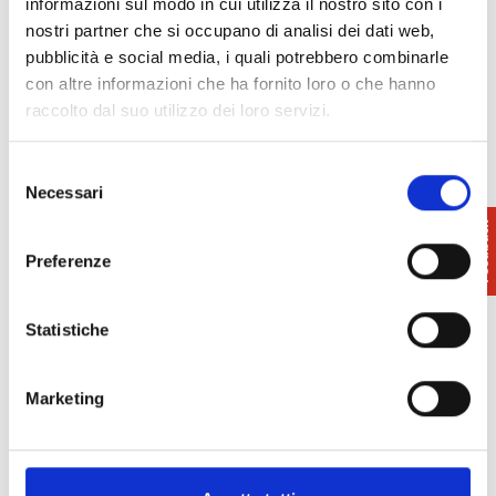
𝐋’𝐎𝐩𝐞𝐫𝐚 𝐔𝐛𝐢𝐪𝐮𝐚: A preview of ‘La Giostra’ at Parco
informazioni sul modo in cui utilizza il nostro sito con i
Fluviale – La Rotta on 16 July, and on 31 July and 1
nostri partner che si occupano di analisi dei dati web,
August in the village of Lari.
pubblicità e social media, i quali potrebbero combinarle
con altre informazioni che ha fornito loro o che hanno
Program on
page
raccolto dal suo utilizzo dei loro servizi.
Selezione
Necessari
del
Info:
333 714 3181
consenso
349 8135081
Preferenze
Collinarea Festival
c/o Teatro di Lari, Via Dante
E-mail
|
Sito web
|
Facebook
Statistiche
Marketing