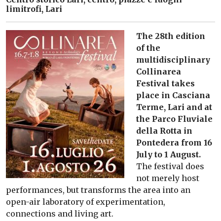
limitrofi, Lari
The 28th edition
of the
multidisciplinary
Collinarea
Festival takes
place in Casciana
Terme, Lari and at
the Parco Fluviale
della Rotta in
Pontedera from 16
July to 1 August.
The festival does
not merely host
performances, but transforms the area into an
open-air laboratory of experimentation,
connections and living art.