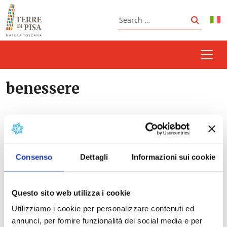
Skip to content
Search
Search
benessere
Prossimi eventi
Consenso
Dettagli
Informazioni sui cookie
Summer opening of the outdoor pool in
Casciana Terme
- 09/08/2026 - 12/09/2026 -
Questo sito web utilizza i cookie
10:00 - 23:45
Night at Bagni di Pisa SPA | San Giuliano Terme
Utilizziamo i cookie per personalizzare contenuti ed
- 15/08/2026 - 29/08/2026 - 20:00 - 23:59
annunci, per fornire funzionalità dei social media e per