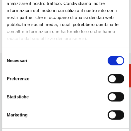
Free and guided tours to the Emotional Garden |
analizzare il nostro traffico. Condividiamo inoltre
Monteverdi Marittimo
- 31/10/2026 - Tutto il
informazioni sul modo in cui utilizza il nostro sito con i
giorno
nostri partner che si occupano di analisi dei dati web,
Christmas in Casciana Terme and Lari
-
pubblicità e social media, i quali potrebbero combinarle
29/11/2026 - Tutto il giorno
con altre informazioni che ha fornito loro o che hanno
raccolto dal suo utilizzo dei loro servizi.
Selezione
Necessari
del
consenso
Preferenze
Want updates on what to do and see in the Terre di Pisa?
Statistiche
Sign up for our newsletter! An immediate surprise for you!
Sign up for our Newsletter!
Marketing
Information