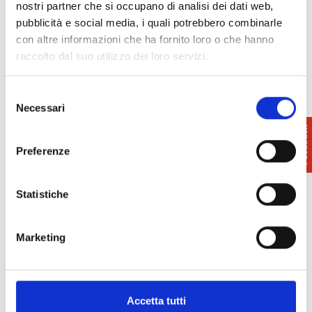
nostri partner che si occupano di analisi dei dati web,
marittima –
Marittima
alabastro
pubblicità e social media, i quali potrebbero combinarle
con altre informazioni che ha fornito loro o che hanno
quarrymen
raccolto dal suo utilizzo dei loro servizi.
Selezione
Necessari
del
consenso
Preferenze
Statistiche
Marketing
Accetta tutti