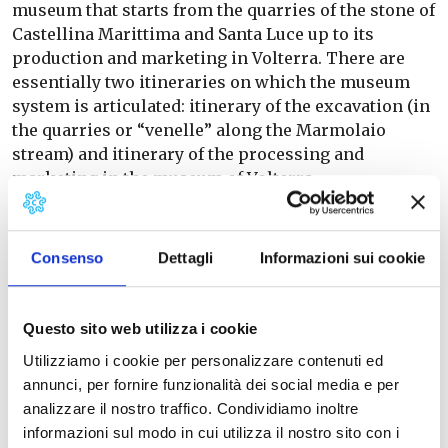
museum that starts from the quarries of the stone of
Castellina Marittima and Santa Luce up to its
production and marketing in Volterra. There are
essentially two itineraries on which the museum
system is articulated: itinerary of the excavation (in
the quarries or “venelle” along the Marmolaio
stream) and itinerary of the processing and
marketing in the museum of Volterra.
Opening time 2026
16.00-20.00 Sat and Sun (april, may, sept, oct)
Consenso
Dettagli
Informazioni sui cookie
17.30-21.00 Sat and Sun (Lune, july, august)
Info: Astrea Associazione Culturale
339.4059776
Questo sito web utilizza i cookie
astrea.associazioneculturale@gmail.com
Utilizziamo i cookie per personalizzare contenuti ed
annunci, per fornire funzionalità dei social media e per
analizzare il nostro traffico. Condividiamo inoltre
informazioni sul modo in cui utilizza il nostro sito con i
Castellina
Castellina