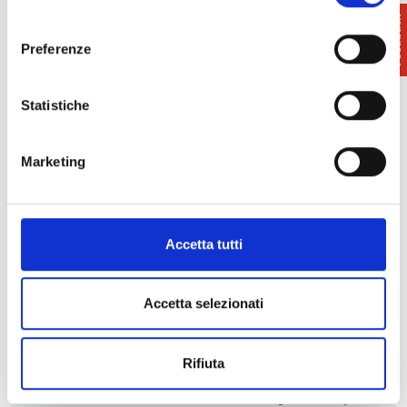
consenso
Preferenze
Statistiche
Marketing
Accetta tutti
Antispam
Accetta selezionati
60+5 - Result:
Rifiuta
I hereby declare to have read the general
conditions and authorize to use and process my