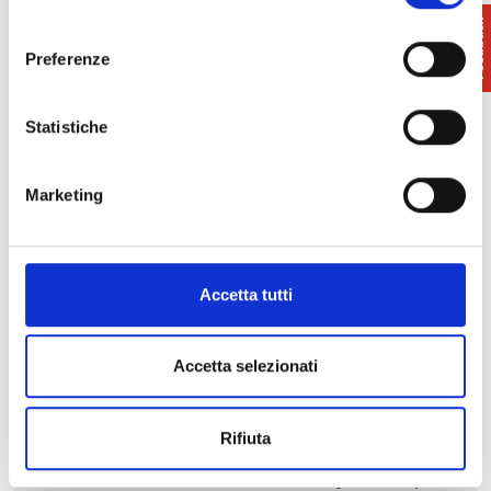
consenso
Preferenze
Statistiche
Marketing
Accetta tutti
Antispam
Accetta selezionati
62+8 - Result:
Rifiuta
I hereby declare to have read the general
conditions and authorize to use and process my