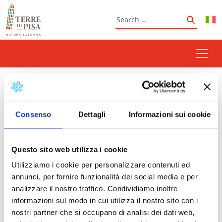
Skip to content
Search
Search
Nothing Found
Consenso
Dettagli
Informazioni sui cookie
It seems we can’t find what you’re looking for.
Perhaps searching can help.
Questo sito web utilizza i cookie
Search
Utilizziamo i cookie per personalizzare contenuti ed
annunci, per fornire funzionalità dei social media e per
analizzare il nostro traffico. Condividiamo inoltre
informazioni sul modo in cui utilizza il nostro sito con i
nostri partner che si occupano di analisi dei dati web,