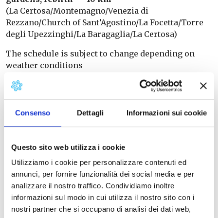
(La Certosa/Montemagno/Venezia di
Rezzano/Church of Sant’Agostino/La Focetta/Torre
degli Upezzinghi/La Baragaglia/La Certosa)
The schedule is subject to change depending on
weather conditions
The name of Calci, famous for its marvellous
Charterhouse, originates from the ancient lime
quarries dating back to Roman times. Due to its
Consenso
Dettagli
Informazioni sui cookie
strategic position and the presence of the nearby
Verruca Fortress, it was often involved in the
medieval wars between Pisa and Florence. The
Questo sito web utilizza i cookie
presence of cottages and courtyards, leaning
Utilizziamo i cookie per personalizzare contenuti ed
against convents or churches amidst olive groves
annunci, per fornire funzionalità dei social media e per
and chestnut groves, has given the valley, which
analizzare il nostro traffico. Condividiamo inoltre
faces the sea and is protected to the north by the
informazioni sul modo in cui utilizza il nostro sito con i
Monti Pisani, the name Val Graziosa.
nostri partner che si occupano di analisi dei dati web,
This circumstance allows for a year-round