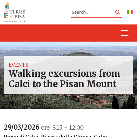
Skip to content
Search
Search
EVENTS
Walking excursions from
Calci to the Pisan Mount
29/03/2026
ore: 8:15 - 12:00
Pieve di Calci, Piazza della Chiesa, Calci