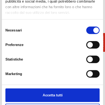
pubblicità e social media, i quali potrebbero combinarle
favourable climate that invites walks on paths and
con altre informazioni che ha fornito loro o che hanno
itineraries in nature, practicable by both expert
raccolto dal suo utilizzo dei loro servizi.
hikers and simple enthusiasts.
Selezione
Info:
3386761609
Necessari
del
Whatsapp 3494649333
consenso
Compagnia di Calci
Preferenze
Pagina FB
Statistiche
Marketing
Accetta tutti