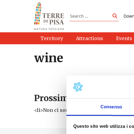
Skip to content
Search
Down
Search
Territory
Attractions
Events
wine
Prossimi eventi
Consenso
<li>Non ci sono eventi con questo tag</li
Questo sito web utilizza i c