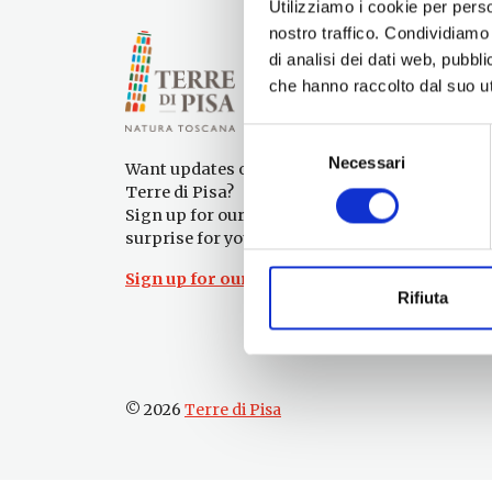
Utilizziamo i cookie per perso
nostro traffico. Condividiamo 
di analisi dei dati web, pubbl
che hanno raccolto dal suo uti
Selezione
Necessari
del
Want updates on what to do and see in the
consenso
Terre di Pisa?
Sign up for our newsletter! An immediate
surprise for you!
Sign up for our Newsletter!
Rifiuta
© 2026
Terre di Pisa