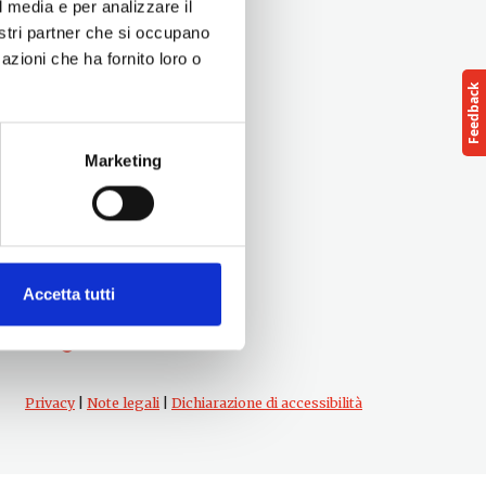
l media e per analizzare il
nostri partner che si occupano
azioni che ha fornito loro o
Marketing
Follow us
cts
Accetta tutti
Privacy
|
Note legali
|
Dichiarazione di accessibilità