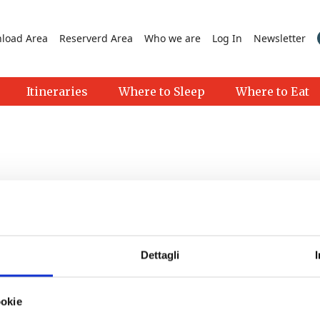
load Area
Reserverd Area
Who we are
Log In
Newsletter
Itineraries
Where to Sleep
Where to Eat
Dettagli
>
ookie