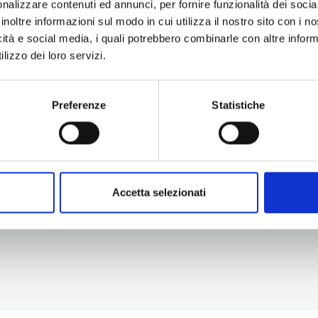
nalizzare contenuti ed annunci, per fornire funzionalità dei socia
inoltre informazioni sul modo in cui utilizza il nostro sito con i 
icità e social media, i quali potrebbero combinarle con altre inform
lizzo dei loro servizi.
Preferenze
Statistiche
Information
Experiences
Territory
Promotion and Development Service
Events
Internationalisation, Tourism and
Itineraries
Cultural Heritage
Attractions
turismo@tno.camcom.it
Accomodation & Produ
Accetta selezionati
Who we are
Press & media