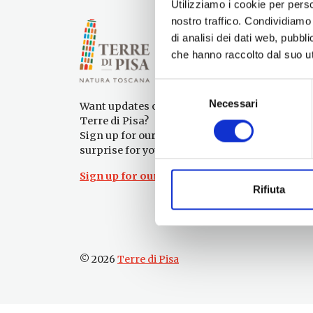
Utilizziamo i cookie per perso
nostro traffico. Condividiamo 
di analisi dei dati web, pubbl
che hanno raccolto dal suo uti
Selezione
Necessari
del
Want updates on what to do and see in the
consenso
Terre di Pisa?
Sign up for our newsletter! An immediate
surprise for you!
Sign up for our Newsletter!
Rifiuta
© 2026
Terre di Pisa