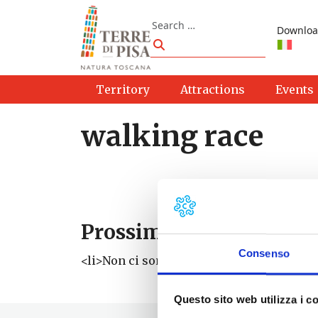
Skip to content
Search
Downloa
Search
Territory
Attractions
Events
walking race
Prossimi eventi
Consenso
<li>Non ci sono eventi con questo tag</li
Questo sito web utilizza i c