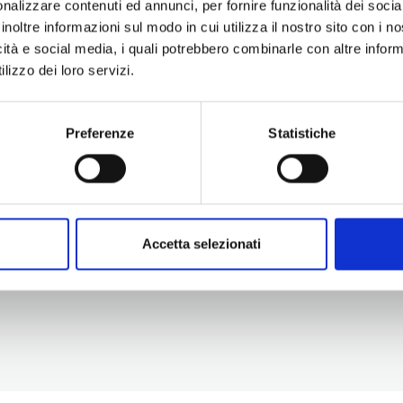
nalizzare contenuti ed annunci, per fornire funzionalità dei socia
inoltre informazioni sul modo in cui utilizza il nostro sito con i 
icità e social media, i quali potrebbero combinarle con altre inform
lizzo dei loro servizi.
Preferenze
Statistiche
Information
Experiences
Territory
Promotion and Development Service
Events
Internationalisation, Tourism and
Itineraries
Cultural Heritage
Attractions
turismo@tno.camcom.it
Accomodation & Produ
Accetta selezionati
Who we are
Press & media