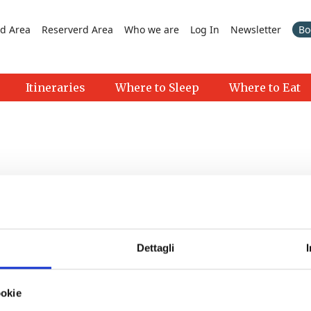
d Area
Reserverd Area
Who we are
Log In
Newsletter
Bo
Itineraries
Where to Sleep
Where to Eat
Dettagli
>
ookie