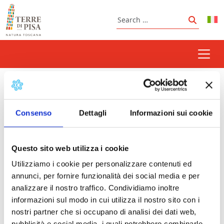
Skip to content
Search
Search
Valdera
Consenso
Dettagli
Informazioni sui cookie
Prossimi eventi
Questo sito web utilizza i cookie
Utilizziamo i cookie per personalizzare contenuti ed
Expo Fair of San Luca: Valdera and Valdarno Fair
annunci, per fornire funzionalità dei social media e per
| Pontedera
- 16/10/2026 - 25/10/2026 - Tutto il
analizzare il nostro traffico. Condividiamo inoltre
giorno
informazioni sul modo in cui utilizza il nostro sito con i
nostri partner che si occupano di analisi dei dati web,
pubblicità e social media, i quali potrebbero combinarle