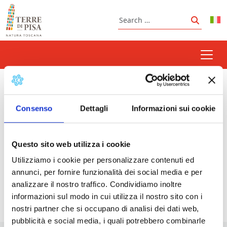
Skip to content
Search
Search
truffle fair
Consenso
Dettagli
Informazioni sui cookie
Questo sito web utilizza i cookie
Prossimi eventi
Utilizziamo i cookie per personalizzare contenuti ed
White truffle market fair | San Miniato
-
annunci, per fornire funzionalità dei social media e per
17/10/2026 - 18/10/2026 - Tutto il giorno
analizzare il nostro traffico. Condividiamo inoltre
informazioni sul modo in cui utilizza il nostro sito con i
nostri partner che si occupano di analisi dei dati web,
pubblicità e social media, i quali potrebbero combinarle