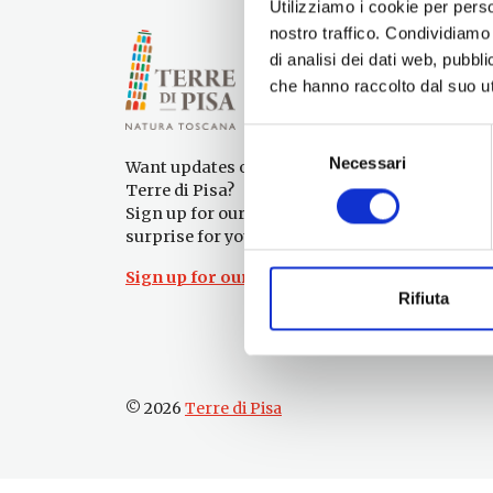
Utilizziamo i cookie per perso
nostro traffico. Condividiamo 
di analisi dei dati web, pubbl
che hanno raccolto dal suo uti
Selezione
Necessari
del
Want updates on what to do and see in the
consenso
Terre di Pisa?
Sign up for our newsletter! An immediate
surprise for you!
Sign up for our Newsletter!
Rifiuta
© 2026
Terre di Pisa