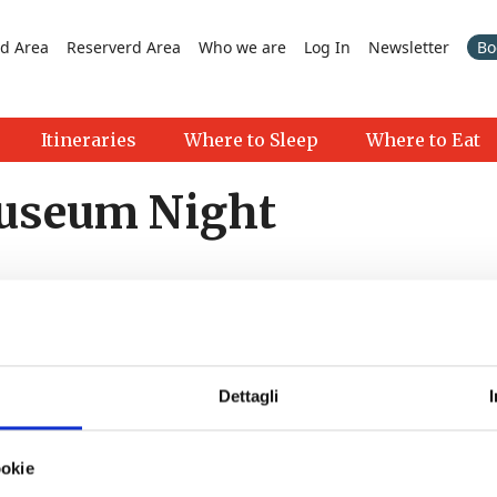
d Area
Reserverd Area
Who we are
Log In
Newsletter
Bo
Itineraries
Where to Sleep
Where to Eat
useum Night
Dettagli
>
ookie