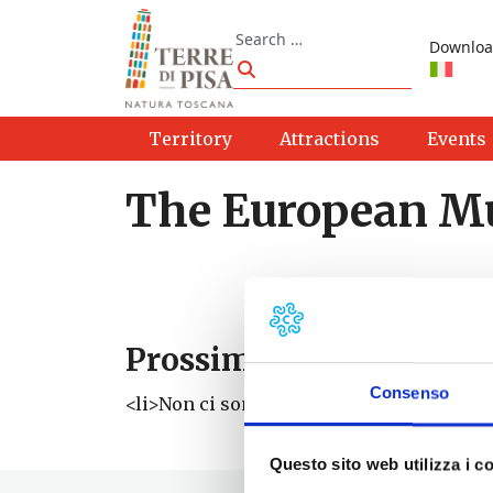
Skip to content
Search
Downloa
Search
Territory
Attractions
Events
The European M
Prossimi eventi
Consenso
<li>Non ci sono eventi con questo tag</li
Questo sito web utilizza i c