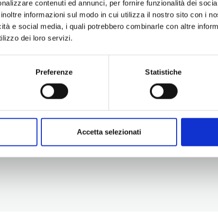
nalizzare contenuti ed annunci, per fornire funzionalità dei socia
inoltre informazioni sul modo in cui utilizza il nostro sito con i 
icità e social media, i quali potrebbero combinarle con altre inform
lizzo dei loro servizi.
Preferenze
Statistiche
Information
Experiences
Territory
Promotion and Development Service
Events
Internationalisation, Tourism and
Itineraries
Cultural Heritage
Attractions
turismo@tno.camcom.it
Accomodation & Produ
Accetta selezionati
Who we are
Press & media