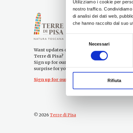
Utilizziamo i cookie per perso
nostro traffico. Condividiamo 
di analisi dei dati web, pubbl
che hanno raccolto dal suo uti
Selezione
Necessari
del
Want updates on what to do and see in the
consenso
Terre di Pisa?
Sign up for our newsletter! An immediate
surprise for you!
Sign up for our Newsletter!
Rifiuta
© 2026
Terre di Pisa