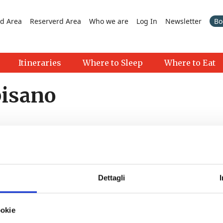
d Area
Reserverd Area
Who we are
Log In
Newsletter
Bo
Itineraries
Where to Sleep
Where to Eat
pisano
Dettagli
 27/09/2026 - Tutto il giorno
ookie