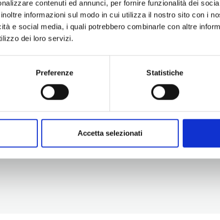
nalizzare contenuti ed annunci, per fornire funzionalità dei socia
inoltre informazioni sul modo in cui utilizza il nostro sito con i 
icità e social media, i quali potrebbero combinarle con altre inform
lizzo dei loro servizi.
Preferenze
Statistiche
Information
Experiences
Territory
Promotion and Development Service
Events
Internationalisation, Tourism and
Itineraries
Cultural Heritage
Attractions
turismo@tno.camcom.it
Accomodation & Produ
Accetta selezionati
Who we are
Press & media