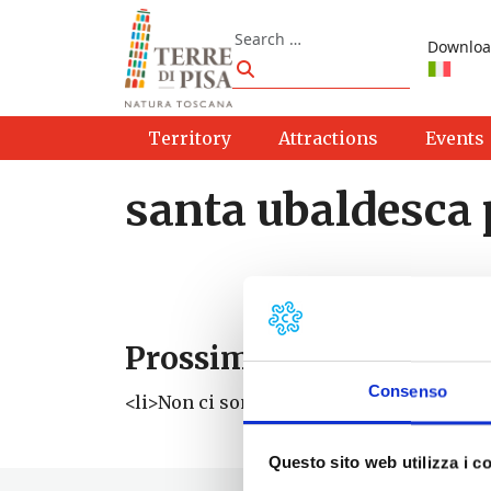
Skip to content
Search
Downloa
Search
Territory
Attractions
Events
santa ubaldesca 
Prossimi eventi
Consenso
<li>Non ci sono eventi con questo tag</li
Questo sito web utilizza i c