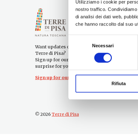
Utilizziamo i cookie per perso
nostro traffico. Condividiamo 
di analisi dei dati web, pubbl
che hanno raccolto dal suo uti
Selezione
Necessari
del
Want updates on what to do and see in the
consenso
Terre di Pisa?
Sign up for our newsletter! An immediate
surprise for you!
Sign up for our Newsletter!
Rifiuta
© 2026
Terre di Pisa