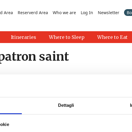
d Area
Reserverd Area
Who we are
Log In
Newsletter
Bo
Itineraries
Where to Sleep
Where to Eat
patron saint
Dettagli
>
ookie