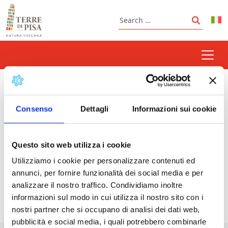
Skip to content
Search
Search
patata Tosca
Consenso
Dettagli
Informazioni sui cookie
Questo sito web utilizza i cookie
Prossimi eventi
Utilizziamo i cookie per personalizzare contenuti ed
Fried Chips Fair in Santa Maria a Monte
-
annunci, per fornire funzionalità dei social media e per
19/08/2026 - 24/08/2026 - 17:00 - 23:30
analizzare il nostro traffico. Condividiamo inoltre
informazioni sul modo in cui utilizza il nostro sito con i
nostri partner che si occupano di analisi dei dati web,
pubblicità e social media, i quali potrebbero combinarle