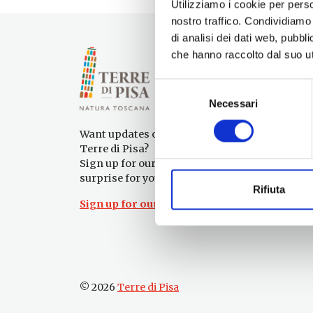
Utilizziamo i cookie per perso
nostro traffico. Condividiamo 
di analisi dei dati web, pubbl
che hanno raccolto dal suo uti
Selezione
Necessari
del
consenso
Want updates on what to do and see in the
Terre di Pisa?
Sign up for our newsletter! An immediate
surprise for you!
Rifiuta
Sign up for our Newsletter!
© 2026
Terre di Pisa