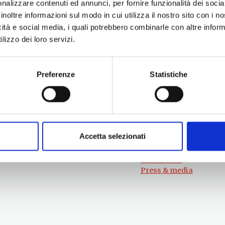
nalizzare contenuti ed annunci, per fornire funzionalità dei socia
inoltre informazioni sul modo in cui utilizza il nostro sito con i 
icità e social media, i quali potrebbero combinarle con altre inform
lizzo dei loro servizi.
Preferenze
Statistiche
Information
Experiences
Territory
Promotion and Development Service
Events
Internationalisation, Tourism and
Itineraries
Cultural Heritage
Accetta selezionati
Attractions
turismo@tno.camcom.it
Accomodation & Produ
Who we are
Press & media