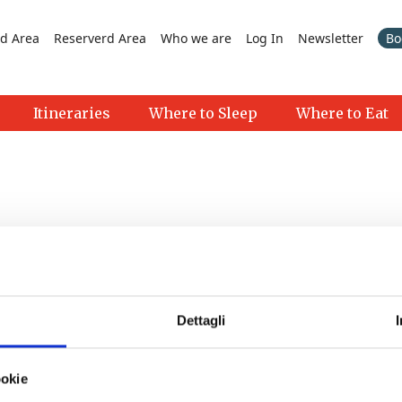
d Area
Reserverd Area
Who we are
Log In
Newsletter
Bo
Itineraries
Where to Sleep
Where to Eat
Dettagli
ciana Terme
- 22/08/2026 - 23/08/2026 - 20:00 - 23:00
21:00 - 23:00
ookie