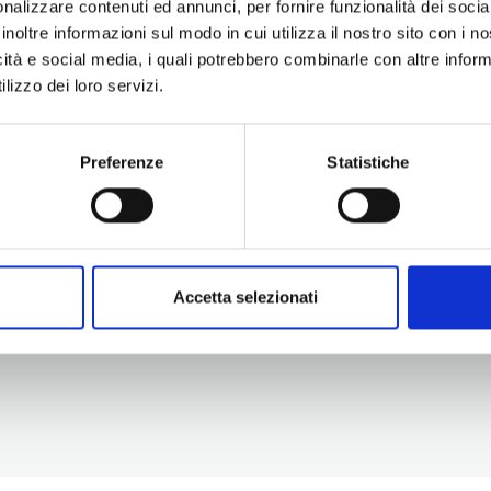
nalizzare contenuti ed annunci, per fornire funzionalità dei socia
inoltre informazioni sul modo in cui utilizza il nostro sito con i 
icità e social media, i quali potrebbero combinarle con altre inform
lizzo dei loro servizi.
Preferenze
Statistiche
Information
Experiences
Territory
Promotion and Development Service
Events
Internationalisation, Tourism and
Itineraries
Cultural Heritage
Attractions
turismo@tno.camcom.it
Accomodation & Produ
Accetta selezionati
Who we are
Press & media