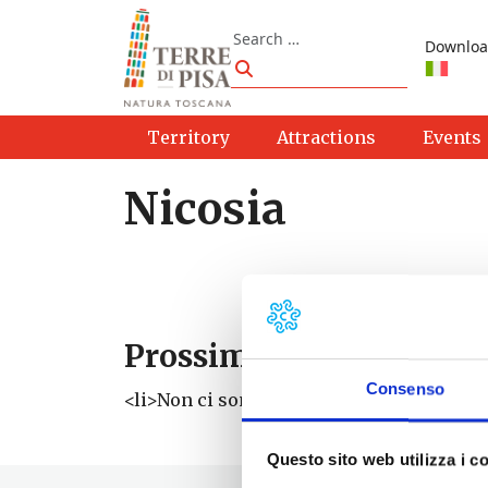
Skip to content
Search
Downloa
Search
Territory
Attractions
Events
Nicosia
Prossimi eventi
Consenso
<li>Non ci sono eventi con questo tag</li
Questo sito web utilizza i c