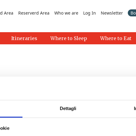
d Area
Reserverd Area
Who we are
Log In
Newsletter
Bo
Itineraries
Where to Sleep
Where to Eat
Dettagli
>
ookie