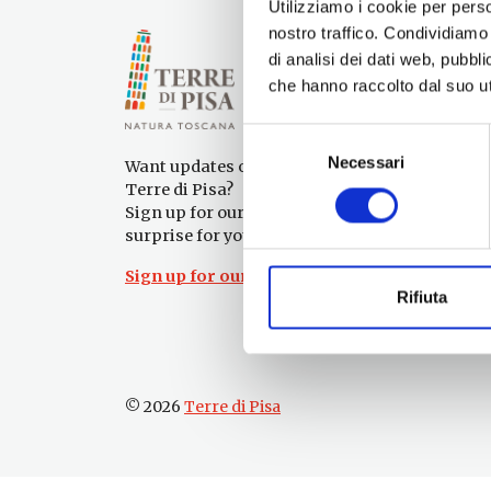
Utilizziamo i cookie per perso
nostro traffico. Condividiamo 
di analisi dei dati web, pubbl
che hanno raccolto dal suo uti
Selezione
Necessari
del
Want updates on what to do and see in the
consenso
Terre di Pisa?
Sign up for our newsletter! An immediate
surprise for you!
Sign up for our Newsletter!
Rifiuta
© 2026
Terre di Pisa