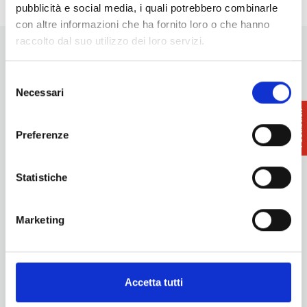
pubblicità e social media, i quali potrebbero combinarle
con altre informazioni che ha fornito loro o che hanno
raccolto dal suo utilizzo dei loro servizi.
Selezione
Necessari
del
consenso
Want updates on what to do and see in the Terre di Pisa?
Preferenze
Sign up for our newsletter! An immediate surprise for you!
Sign up for our Newsletter!
Statistiche
Information
Promotion and Development Service
Marketing
Internationalisation, Tourism and Cultural Heritage
turismo@tno.camcom.it
Experiences
Territory
Accetta tutti
Events