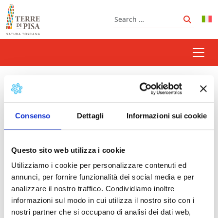
Skip to content
Search
Search
Montescudaio
Consenso
Dettagli
Informazioni sui cookie
Prossimi eventi
Questo sito web utilizza i cookie
Summer in Montescudaio
- 10/08/2026 -
Utilizziamo i cookie per personalizzare contenuti ed
30/08/2026 - Tutto il giorno
annunci, per fornire funzionalità dei social media e per
Ljke Eat in Lajatico - food festival
- 05/09/2026 -
analizzare il nostro traffico. Condividiamo inoltre
20:00 - 23:45
informazioni sul modo in cui utilizza il nostro sito con i
nostri partner che si occupano di analisi dei dati web,