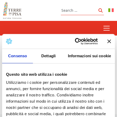
Skip to content
Search
Search
Marenia – Pisan seaboard
Consenso
Dettagli
Informazioni sui cookie
Questo sito web utilizza i cookie
Prossimi eventi
Utilizziamo i cookie per personalizzare contenuti ed
"Marenia" : Summer events on the Pisa seaboard
annunci, per fornire funzionalità dei social media e per
- 08/08/2026 - 30/08/2026 - Tutto il giorno
analizzare il nostro traffico. Condividiamo inoltre
informazioni sul modo in cui utilizza il nostro sito con i
nostri partner che si occupano di analisi dei dati web,
pubblicità e social media, i quali potrebbero combinarle