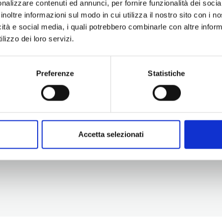
nalizzare contenuti ed annunci, per fornire funzionalità dei socia
inoltre informazioni sul modo in cui utilizza il nostro sito con i 
icità e social media, i quali potrebbero combinarle con altre inform
lizzo dei loro servizi.
Preferenze
Statistiche
Information
Experiences
Territory
Promotion and Development Service
Events
Internationalisation, Tourism and
Itineraries
Cultural Heritage
Attractions
turismo@tno.camcom.it
Accomodation & Produ
Accetta selezionati
Who we are
Press & media