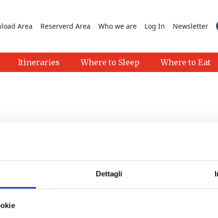
load Area
Reserverd Area
Who we are
Log In
Newsletter
Itineraries
Where to Sleep
Where to Eat
Dettagli
>
ookie