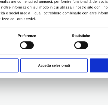
nalizzare contenuti ed annunci, per fornire funzionalità dei socia
inoltre informazioni sul modo in cui utilizza il nostro sito con i 
icità e social media, i quali potrebbero combinarle con altre inform
lizzo dei loro servizi.
Preferenze
Statistiche
Information
Experiences
Territory
Promotion and Development Service
Events
Internationalisation, Tourism and
Itineraries
Cultural Heritage
Attractions
turismo@tno.camcom.it
Accomodation & Produ
Accetta selezionati
Who we are
Press & media