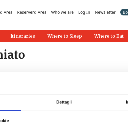
d Area
Reserverd Area
Who we are
Log In
Newsletter
Bo
Itineraries
Where to Sleep
Where to Eat
niato
Dettagli
>
ookie