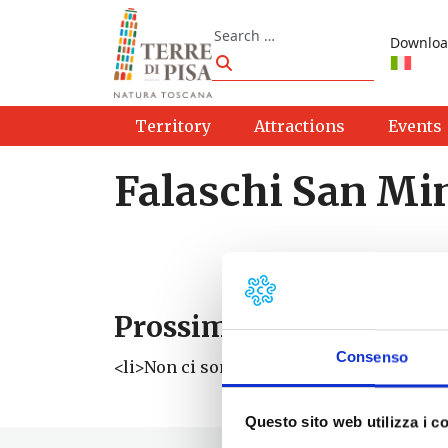
Skip to content
Search
Downloa
Search
Territory
Attractions
Events
Falaschi San Mi
Prossimi eventi
Consenso
<li>Non ci sono eventi con questo tag</li
Questo sito web utilizza i c