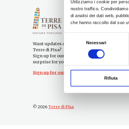
Utilizziamo i cookie per perso
nostro traffico. Condividiamo 
di analisi dei dati web, pubbl
che hanno raccolto dal suo uti
Selezione
Necessari
del
Want updates on what to do and see in the
consenso
Terre di Pisa?
Sign up for our newsletter! An immediate
surprise for you!
Sign up for our Newsletter!
Rifiuta
© 2026
Terre di Pisa