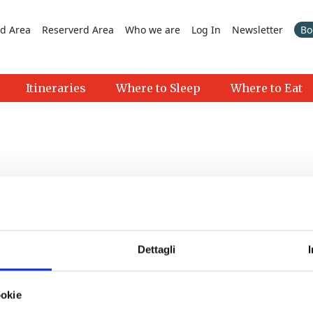
d Area
Reserverd Area
Who we are
Log In
Newsletter
Bo
Itineraries
Where to Sleep
Where to Eat
Dettagli
ce
- 13/08/2026 - 16/08/2026 - 18:00 - 23:30
ookie