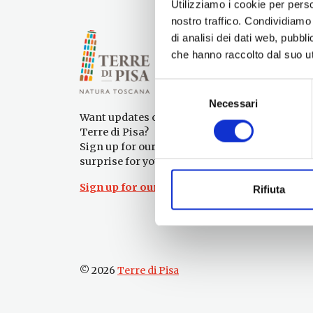
Utilizziamo i cookie per perso
nostro traffico. Condividiamo 
di analisi dei dati web, pubbl
che hanno raccolto dal suo uti
Selezione
Necessari
del
Want updates on what to do and see in the
consenso
Terre di Pisa?
Sign up for our newsletter! An immediate
surprise for you!
Sign up for our Newsletter!
Rifiuta
© 2026
Terre di Pisa