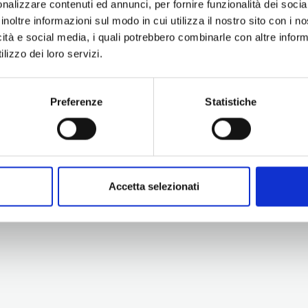
nalizzare contenuti ed annunci, per fornire funzionalità dei socia
inoltre informazioni sul modo in cui utilizza il nostro sito con i 
icità e social media, i quali potrebbero combinarle con altre inform
lizzo dei loro servizi.
Preferenze
Statistiche
Information
Experiences
Territory
Promotion and Development Service
Events
Internationalisation, Tourism and
Itineraries
Cultural Heritage
Attractions
turismo@tno.camcom.it
Accetta selezionati
Accomodation & Produ
Who we are
Press & media