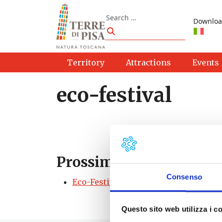
Skip to content
Search
Downloa
Search
Territory
Attractions
Events
eco-festival
Prossimi eventi
Consenso
Eco-Festival "A piedi nudi" | Santa Lu
Questo sito web utilizza i c