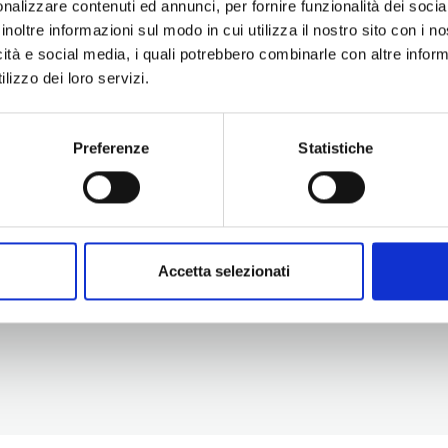
nalizzare contenuti ed annunci, per fornire funzionalità dei socia
inoltre informazioni sul modo in cui utilizza il nostro sito con i 
icità e social media, i quali potrebbero combinarle con altre inform
lizzo dei loro servizi.
Preferenze
Statistiche
Information
Experiences
Territory
Promotion and Development Service
Events
Internationalisation, Tourism and
Itineraries
Cultural Heritage
Attractions
turismo@tno.camcom.it
Accomodation & Produ
Accetta selezionati
Who we are
Press & media