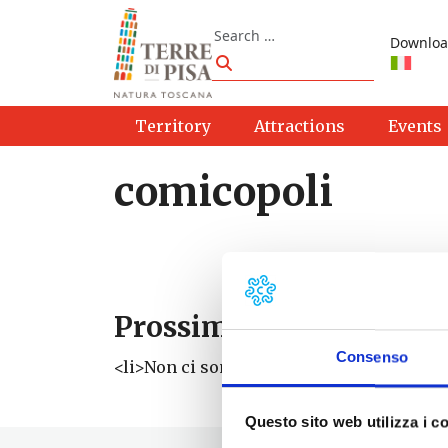
Skip to content
Search
Downloa
Search
Territory
Attractions
Events
comicopoli
Prossimi eventi
Consenso
<li>Non ci sono eventi con questo tag</li
Questo sito web utilizza i c