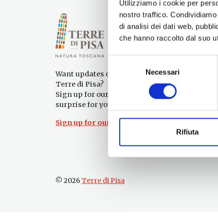
Utilizziamo i cookie per perso
nostro traffico. Condividiamo 
di analisi dei dati web, pubbl
che hanno raccolto dal suo uti
Selezione
Necessari
del
Want updates on what to do and see in the
consenso
Terre di Pisa?
Sign up for our newsletter! An immediate
surprise for you!
Sign up for our Newsletter!
Rifiuta
© 2026
Terre di Pisa