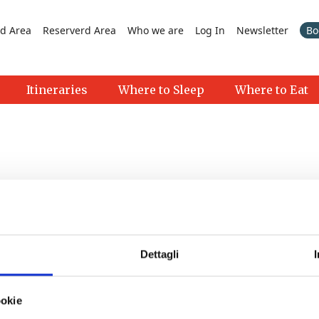
d Area
Reserverd Area
Who we are
Log In
Newsletter
Bo
Itineraries
Where to Sleep
Where to Eat
Dettagli
>
ookie