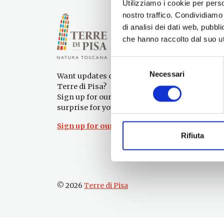
Utilizziamo i cookie per perso
nostro traffico. Condividiamo 
di analisi dei dati web, pubbl
che hanno raccolto dal suo uti
Selezione
Necessari
del
Want updates on what to do and see in the
consenso
Terre di Pisa?
Sign up for our newsletter! An immediate
surprise for you!
Sign up for our Newsletter!
Rifiuta
© 2026
Terre di Pisa