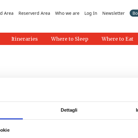
d Area
Reserverd Area
Who we are
Log In
Newsletter
Bo
Itineraries
Where to Sleep
Where to Eat
Dettagli
>
ookie