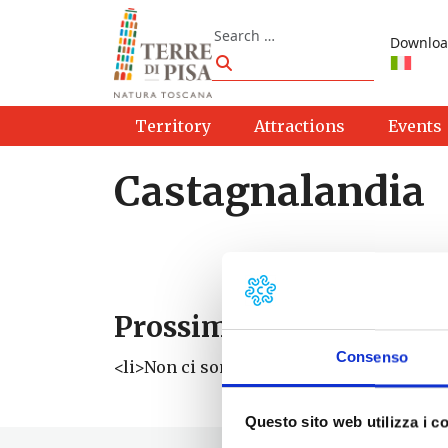
Skip to content
Search
Downloa
Search
Territory
Attractions
Events
Castagnalandia
Prossimi eventi
Consenso
<li>Non ci sono eventi con questo tag</li
Questo sito web utilizza i c