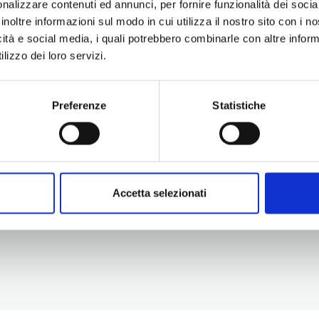
nalizzare contenuti ed annunci, per fornire funzionalità dei socia
inoltre informazioni sul modo in cui utilizza il nostro sito con i 
icità e social media, i quali potrebbero combinarle con altre inform
lizzo dei loro servizi.
Preferenze
Statistiche
Information
Experiences
Territory
Promotion and Development Service
Events
Internationalisation, Tourism and
Itineraries
Cultural Heritage
Attractions
turismo@tno.camcom.it
Accomodation & Produ
Accetta selezionati
Who we are
Press & media